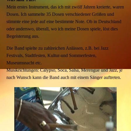
Mein erstes Instrument, das ich mit zwölf Jahren kreierte, waren
Dosen. Ich sammelte 35 Dosen verschiedener Größen und
stimmte eine jede auf eine bestimmte Note. Ob in Deutschland
oder anderswo, überall, wo ich meine Dosen spiele, löst dies
Begeisterung aus.
Die Band spielte zu zahlreichen Anlässen, z.B. bei Jazz
Festivals, Stadtfesten, Kultur-und Sommerfesten,
Museumsnacht etc.
Musikrichtungen: Calypso, Soca, Salsa, Merengue und Jazz, je
nach Wunsch kann die Band auch mit einem Sänger auftreten.