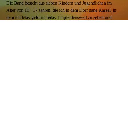
Die Band besteht aus sieben Kindern und Jugendlichen im
Alter von 10 - 17 Jahren, die ich in dem Dorf nahe Kassel, in
dem ich lebe, geformt habe. Empfehlenswert zu sehen und
hören!
Weitere Workshops mit Rhythmus, Percussion und Steelpans
habe ich bereits in Schulen angeboten und für die
Lehrerfortbildung. Ebenso kann man mich für Firmen oder
Institutionen buchen um Workshops für einen Tag oder ein
Wochenende anzubieten, auch in Schulen oder für
Einzelpersonen gibt es die Möglichkeit,Unterricht von mir auf
meinem nationalen Instrument, der STEELPAN zu erhalten.
Stimmen und Bauen von Instrumenten:
Für "Tin Pan Alley" eine Steelband aus Berlin stimme
ausschließlich ich alle Instrumente . Auch für "Blechforest",
eine Steelband aus Freiburg habe ich bereits Instrumente gebaut
und gestimmt. 2005 baute ich ein Set von Instrumenten für das
Berliner Philharmonieorchester, was ich als meinen größten