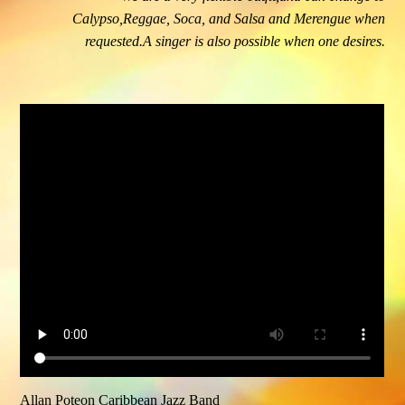
Calypso,Reggae, Soca, and Salsa and Merengue when
requested.A singer is also possible when one desires.
Allan Poteon Caribbean Jazz Band