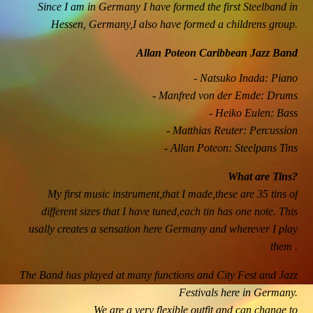
Since I am in Germany I have formed the first Steelband in
Hessen, Germany,I also have formed a childrens group.
Allan Poteon Caribbean Jazz Band
- Natsuko Inada: Piano
- Manfred von der Emde: Drums
- Heiko Eulen: Bass
- Matthias Reuter: Percussion
- Allan Poteon: Steelpans Tins
What are Tins?
My first music instrument,that I made,these are 35 tins of
different sizes that I have tuned,each tin has one note. This
usally creates a sensation here Germany and wherever I play
them .
The Band has played at many functions and City Fest and Jazz
Festivals here in Germany.
We are a very flexible outfit,and can change to